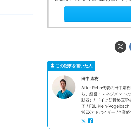
2026/7/23
子どもが連続ジャンプできないのはなぜ？発
「集中できない」「
達の仕組みを解説！
をどうするか？その
「両足をそろえて、その場でぴょんぴょん跳ぶ」。
活動の途中で集中が切れ
この記事を書いた人
大人からすると、これ以上ないくらい単純な動き
もすぐに立ち歩いてしま
に見えます。走るより簡単そうだし、ボールを投げ
振り向かない子ども。 
田中 宏樹
るより地味な動きと思われ鵜かもしれません。 ま
という脳の働きが密接に
ReadMore
Rea
After Reha代表の
た「これができないなんて、よほど運動が苦手なの
ます。 注意は「集中力
ら、経営・マネジメントの
かな」と思ってしまう方もいるかもしれません。
にされがちですが、実際
動器）/ ドイツ筋骨格医学
でも、運動の仕組みから見ると、連続ジャンプは歩
重なって成り立っていま
くことよりもずっと複雑で、いくつもの能力が高い
つ、思わず出そうになる
了 / FBL Klein-Vog
精度でかみ合ってはじめて成立する動きなんです。
まる力（抑制）」も、こ
営EXアドバイザー /企業
両足で地面を離れる、空中でカラダを保つ ...
す。 園や事業所への訪
い」に ...