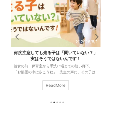
/1
2026/7/28
」
「リズム感がない」のは生まれつき？必要な
発達が気にな
力と大人ができる関わり方
は同じか
「リズム感がある」って、どんな状態のことだと思
「階段の上り下
は
いますか。 音楽に合わせて踊れること。手拍子が
で」 「集中が
ず
ずれないこと。縄跳びが続くこと。どれも正解で
かんしゃくが起
瞬
す。 でも、こうして並べてみると気づきます。ダ
っていけない」
ReadMore
ク
ンスも手拍子も縄跳びも、動きはまるで違うのに、
になってしまう
に
私たちはそれをまとめて「リズム感」と呼んでい
終わらない・・
回
る。 つまりリズム感とは、ひとつの決まった技術
サービス、園や
の
ではなく、いろいろな場面の底に共通して流れてい
ただくことはあ
ま
る力のことなんです。 そしてもうひとつ。「リズ
に直結する切実
ム感は生まれつきの才能」と、多くの方が信じて ...
合、これらは別
ます。運動のこと 