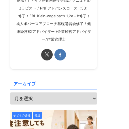
動器）/ ドイツ筋骨格医学会認定マニュアル
セラピスト / PNFアドバンスコース（3B）
修了 / FBL Klein-Vogelbach 1,2a＋b修了 /
成人ボバースアプローチ基礎講習会修了 / 健
康経営EXアドバイザー /企業経営アドバイザ
ー/作業管理士
アーカイブ
子どもの発達
発達障害
子どもの発達
発