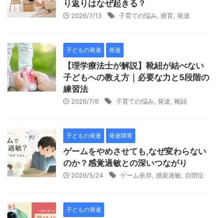
り返りはなぜ起きる？
2026/7/13
子育ての悩み
,
療育
,
発達
子どもの発達
発達
【理学療法士が解説】靴紐が結べない
子どもへの教え方｜必要な力と5段階の
練習法
2026/7/6
子育ての悩み
,
発達
,
靴紐
子どもの発達
発達障害
ゲームをやめさせても,なぜ変わらない
のか？感覚過敏との深いつながり
2026/5/24
ゲーム依存
,
感覚過敏
,
自閉症
子どもの発達