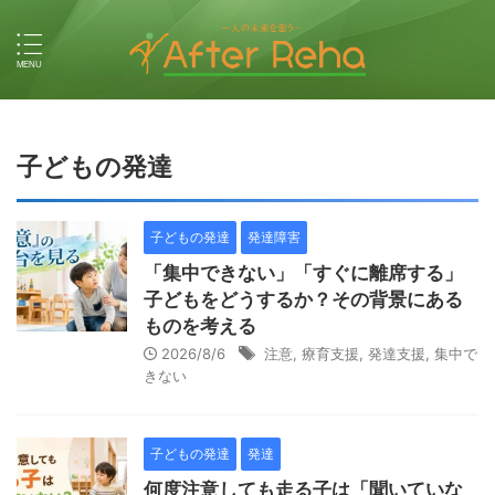
子どもの発達
子どもの発達
発達障害
「集中できない」「すぐに離席する」
子どもをどうするか？その背景にある
ものを考える
2026/8/6
注意
,
療育支援
,
発達支援
,
集中で
きない
子どもの発達
発達
何度注意しても走る子は「聞いていな