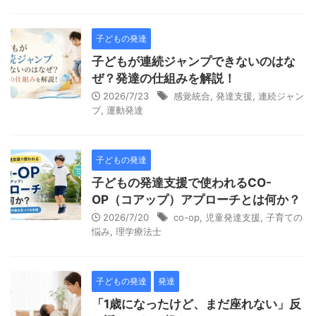
子どもの発達
子どもが連続ジャンプできないのはな
ぜ？発達の仕組みを解説！
2026/7/23
感覚統合
,
発達支援
,
連続ジャン
プ
,
運動発達
子どもの発達
子どもの発達支援で使われるCO-
OP（コアップ）アプローチとは何か？
2026/7/20
co-op
,
児童発達支援
,
子育ての
悩み
,
理学療法士
子どもの発達
発達
「1歳になったけど、まだ座れない」反