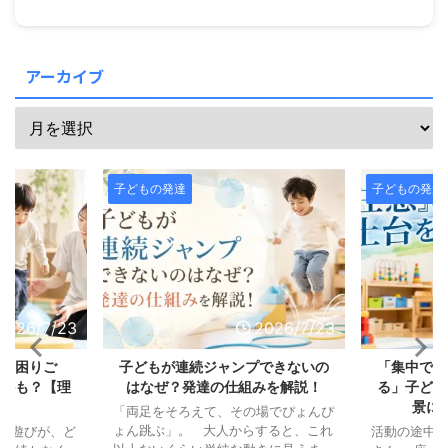
アーカイブ
子どもの発達
子どもの発達
2026/7/23
2026/7/23
の「困りご
子どもが連続ジャンプできないの
「集中でき
じかも？【理
はなぜ？発達の仕組みを解説！
る」子ども
説】
景に
「両足をそろえて、その場でぴょんぴ
ょん跳ぶ」。 大人からすると、これ
ル遊びが、ど
活動の途中