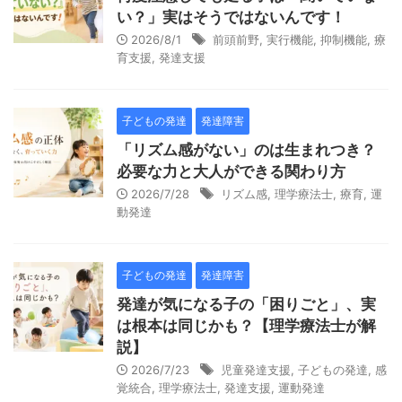
い？」実はそうではないんです！
2026/8/1
前頭前野
,
実行機能
,
抑制機能
,
療
育支援
,
発達支援
子どもの発達
発達障害
「リズム感がない」のは生まれつき？
必要な力と大人ができる関わり方
2026/7/28
リズム感
,
理学療法士
,
療育
,
運
動発達
子どもの発達
発達障害
発達が気になる子の「困りごと」、実
は根本は同じかも？【理学療法士が解
説】
2026/7/23
児童発達支援
,
子どもの発達
,
感
覚統合
,
理学療法士
,
発達支援
,
運動発達