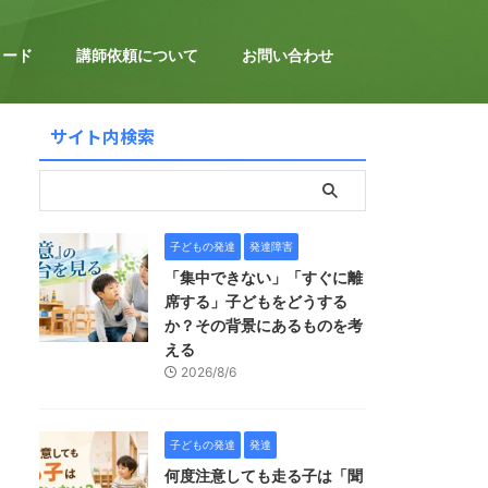
ロード
講師依頼について
お問い合わせ
サイト内検索
子どもの発達
発達障害
「集中できない」「すぐに離
席する」子どもをどうする
か？その背景にあるものを考
える
2026/8/6
子どもの発達
発達
何度注意しても走る子は「聞