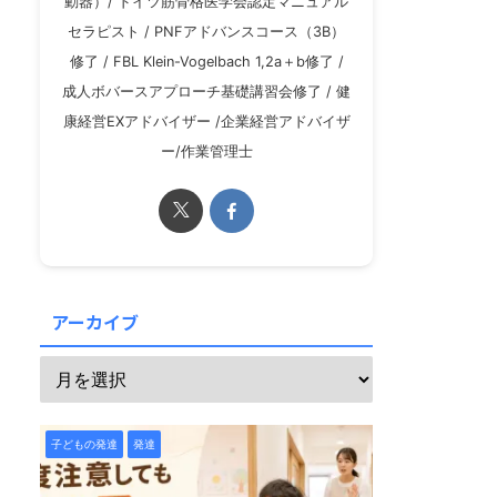
動器）/ ドイツ筋骨格医学会認定マニュアル
セラピスト / PNFアドバンスコース（3B）
修了 / FBL Klein-Vogelbach 1,2a＋b修了 /
成人ボバースアプローチ基礎講習会修了 / 健
康経営EXアドバイザー /企業経営アドバイザ
ー/作業管理士
アーカイブ
子どもの発達
発達
子どもの発達
発