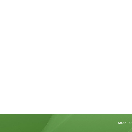
子どもが連続ジャン
達の仕組
「両足をそろえて、その
大人からすると、これ以
に見えます。走るより簡
るより地味な動きと思わ
Rea
た「これができないなん
かな」と思ってしまう方
でも、運動の仕組みから
くことよりもずっと複雑
精度でかみ合ってはじめ
両足で地面を離れる、空中
After 