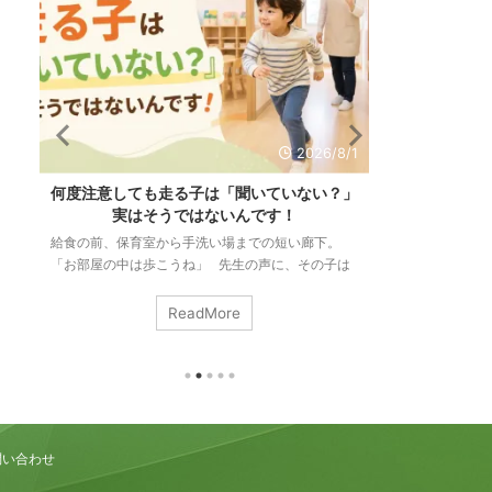
/6
2026/8/1
も
何度注意しても走る子は「聞いていない？」
「リズム感が
る
実はそうではないんです！
力と
て
給食の前、保育室から手洗い場までの短い廊下。
「リズム感があ
も
「お部屋の中は歩こうね」 先生の声に、その子は
いますか。 音
」
ぴたりと止まります。振り返って、こくんとうなず
ずれないこと。
り
いて、ゆっくり歩き出す。ちゃんと伝わった次の瞬
す。 でも、こ
ReadMore
り
間には、もう走っている。 この場面は、３歳のク
ンスも手拍子も
み
ラスでも、五歳のクラスでも、まったく同じように
私たちはそれを
起こります。「さっき言ったばかりなのに」「何回
る。 つまりリ
止
言ったら分かるの」。そう感じるのは、当たり前の
ではなく、いろ
ことです。 今回は何度伝えても室内を走ってしま
る力のことなん
な
うお子さんの頭の中がどうなっているのか？ ...
ム感は生まれつき
問い合わせ