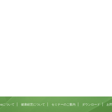
2026/7/23
2026/8
プできないのはなぜ？発
「集中できない」「すぐに離席する」子ど
みを解説！
をどうするか？その背景にあるものを考え
場でぴょんぴょん跳ぶ」。
活動の途中で集中が切れてしまうお子さん。 座っ
上ないくらい単純な動き
もすぐに立ち歩いてしまう子ども。 名前を呼んで
単そうだし、ボールを投げ
振り向かない子ども。 こうした様子には、「注意
れ鵜かもしれません。 ま
という脳の働きが密接に関わっている可能性があ
dMore
ReadMore
て、よほど運動が苦手なの
ます。 注意は「集中力」という言葉でひとくく
もいるかもしれません。
にされがちですが、実際にはいくつもの働きが積
見ると、連続ジャンプは歩
重なって成り立っています。 そして、順番を待
で、いくつもの能力が高い
つ、思わず出そうになる手をこらえるといった「
て成立する動きなんです。
まる力（抑制）」も、この注意の上に乗っていま
でカラダを保つ ...
す。 園や事業所への訪問でも、この「落ち着か
Rehaについて
健康経営について
セミナーのご案内
ダウンロード
お
い」に ...