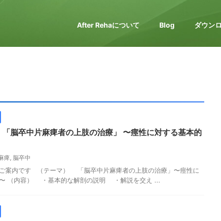
After Rehaについて
Blog
ダウン
】「脳卒中片麻痺者の上肢の治療」 〜痙性に対する基本的
麻痺
,
脳卒中
ーのご案内です （テーマ） 「脳卒中片麻痺者の上肢の治療」〜痙性に
 （内容） ・基本的な解剖の説明 ・解説を交え ...