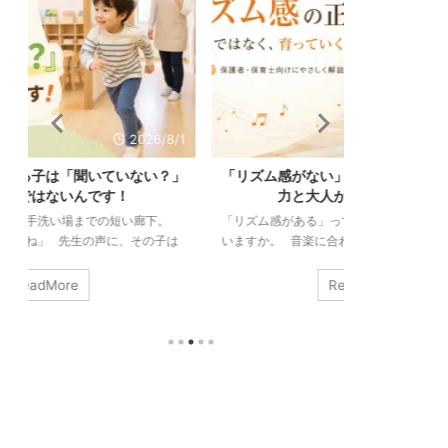
/1
2026/7/28
」
「リズム感がない」のは生まれつき？必要な
発達が気にな
力と大人ができる関わり方
は同じか
「リズム感がある」って、どんな状態のことだと思
「階段の上り下
は
いますか。 音楽に合わせて踊れること。手拍子が
で」 「集中が
ず
ずれないこと。縄跳びが続くこと。どれも正解で
かんしゃくが起
瞬
す。 でも、こうして並べてみると気づきます。ダ
っていけない」
ReadMore
ク
ンスも手拍子も縄跳びも、動きはまるで違うのに、
になってしまう
に
私たちはそれをまとめて「リズム感」と呼んでい
終わらない・・
回
る。 つまりリズム感とは、ひとつの決まった技術
サービス、園や
の
ではなく、いろいろな場面の底に共通して流れてい
ただくことはあ
ま
る力のことなんです。 そしてもうひとつ。「リズ
に直結する切実
ム感は生まれつきの才能」と、多くの方が信じて ...
合、これらは別
ます。運動のこと 