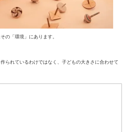
はその「環境」にあります。
2026/8/6
2026/8
すぐに離席する」子ども
何度注意しても走る子は「聞いていない？
背景にあるものを考える
実はそうではないんです！
に作られているわけではなく、子どもの大きさに合わせて
てしまうお子さん。 座って
給食の前、保育室から手洗い場までの短い廊下。
う子ども。 名前を呼んでも
「お部屋の中は歩こうね」 先生の声に、その子
こうした様子には、「注意」
ぴたりと止まります。振り返って、こくんとうな
関わっている可能性があり
いて、ゆっくり歩き出す。ちゃんと伝わった次の
dMore
ReadMore
」という言葉でひとくくり
間には、もう走っている。 この場面は、３歳の
にはいくつもの働きが積み
ラスでも、五歳のクラスでも、まったく同じよう
す。 そして、順番を待
起こります。「さっき言ったばかりなのに」「何
手をこらえるといった「止
言ったら分かるの」。そう感じるのは、当たり前
の注意の上に乗っていま
ことです。 今回は何度伝えても室内を走ってし
問でも、この「落ち着かな
うお子さんの頭の中がどうなっているのか？ ...