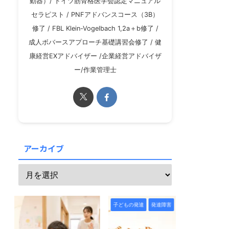
動器）/ ドイツ筋骨格医学会認定マニュアル
セラピスト / PNFアドバンスコース（3B）
修了 / FBL Klein-Vogelbach 1,2a＋b修了 /
成人ボバースアプローチ基礎講習会修了 / 健
康経営EXアドバイザー /企業経営アドバイザ
ー/作業管理士
アーカイブ
子どもの発達
発達障害
子どもの発達
発