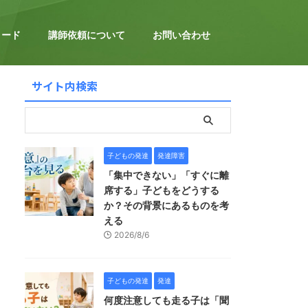
ロード
講師依頼について
お問い合わせ
サイト内検索
子どもの発達
発達障害
「集中できない」「すぐに離
席する」子どもをどうする
か？その背景にあるものを考
える
2026/8/6
子どもの発達
発達
何度注意しても走る子は「聞