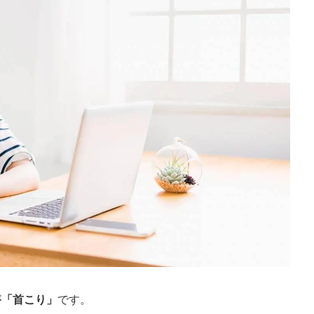
が
「首こり」
です。