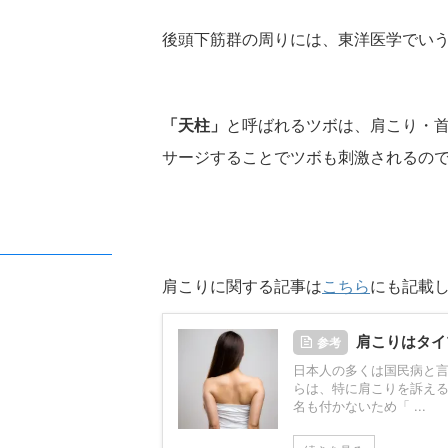
後頭下筋群の周りには、東洋医学でい
「天柱」
と呼ばれるツボは、肩こり・
2026/7/23
サージすることでツボも刺激されるの
子どもが連続ジャンプできないのはなぜ？発
「集中できない」「
達の仕組みを解説！
をどうするか？その
「両足をそろえて、その場でぴょんぴょん跳ぶ」。
活動の途中で集中が切れ
大人からすると、これ以上ないくらい単純な動き
もすぐに立ち歩いてしま
に見えます。走るより簡単そうだし、ボールを投げ
振り向かない子ども。 
るより地味な動きと思われ鵜かもしれません。 ま
という脳の働きが密接に
肩こりに関する記事は
こちら
にも記載
ReadMore
Rea
た「これができないなんて、よほど運動が苦手なの
ます。 注意は「集中力
かな」と思ってしまう方もいるかもしれません。
にされがちですが、実際
肩こりはタイ
でも、運動の仕組みから見ると、連続ジャンプは歩
重なって成り立っていま
参考
くことよりもずっと複雑で、いくつもの能力が高い
つ、思わず出そうになる
日本人の多くは国民病と
精度でかみ合ってはじめて成立する動きなんです。
まる力（抑制）」も、こ
らは、特に肩こりを訴え
両足で地面を離れる、空中でカラダを保つ ...
す。 園や事業所への訪
名も付かないため「 ...
い」に ...