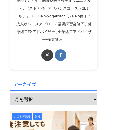
動器）/ ドイツ筋骨格医学会認定マニュアル
セラピスト / PNFアドバンスコース（3B）
修了 / FBL Klein-Vogelbach 1,2a＋b修了 /
成人ボバースアプローチ基礎講習会修了 / 健
康経営EXアドバイザー /企業経営アドバイザ
ー/作業管理士
アーカイブ
子どもの発達
発達障害
子どもの発達
発