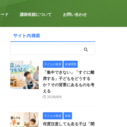
ロード
講師依頼について
お問い合わせ
サイト内検索
子どもの発達
発達障害
「集中できない」「すぐに離
席する」子どもをどうする
か？その背景にあるものを考
える
2026/8/6
子どもの発達
発達
何度注意しても走る子は「聞