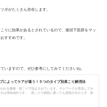
うツボがたくさん存在します。
首こりに効果があるとされているので、後頭下筋群をマッ
2026/8/6
2026/8
でおすすめです。
すぐに離席する」子ども
何度注意しても走る子は「聞いていない？
背景にあるものを考える
実はそうではないんです！
てしまうお子さん。 座って
給食の前、保育室から手洗い場までの短い廊下。
う子ども。 名前を呼んでも
「お部屋の中は歩こうね」 先生の声に、その子
こうした様子には、「注意」
ぴたりと止まります。振り返って、こくんとうな
関わっている可能性があり
いて、ゆっくり歩き出す。ちゃんと伝わった次の
していますので、ぜひ参考にしてみてくださいね。
dMore
ReadMore
」という言葉でひとくくり
間には、もう走っている。 この場面は、３歳の
にはいくつもの働きが積み
ラスでも、五歳のクラスでも、まったく同じよう
プによってケアが違う！５つのタイプ別肩こり解消法
す。 そして、順番を待
起こります。「さっき言ったばかりなのに」「何
手をこらえるといった「止
言ったら分かるの」。そう感じるのは、当たり前
言われる腰痛・肩こりで悩まされています。テレワークが普及してか
の注意の上に乗っていま
ことです。 今回は何度伝えても室内を走ってし
る方は増加傾向です。 肩こりで病院に通っても原因が分からず、病
問でも、この「落ち着かな
うお子さんの頭の中がどうなっているのか？ ...