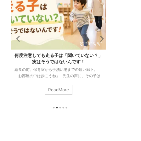
/1
2026/7/28
」
「リズム感がない」のは生まれつき？必要な
発達が気にな
力と大人ができる関わり方
は同じか
「リズム感がある」って、どんな状態のことだと思
「階段の上り下
は
いますか。 音楽に合わせて踊れること。手拍子が
で」 「集中が
ず
ずれないこと。縄跳びが続くこと。どれも正解で
かんしゃくが起
瞬
す。 でも、こうして並べてみると気づきます。ダ
っていけない」
ReadMore
ク
ンスも手拍子も縄跳びも、動きはまるで違うのに、
になってしまう
に
私たちはそれをまとめて「リズム感」と呼んでい
終わらない・・
回
る。 つまりリズム感とは、ひとつの決まった技術
サービス、園や
の
ではなく、いろいろな場面の底に共通して流れてい
ただくことはあ
ま
る力のことなんです。 そしてもうひとつ。「リズ
に直結する切実
ム感は生まれつきの才能」と、多くの方が信じて ...
合、これらは別
ます。運動のこと 