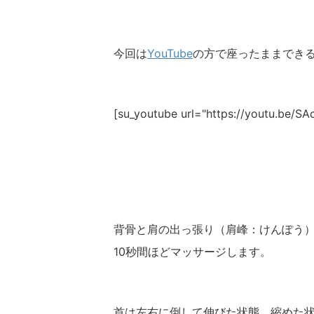
今回は
YouTube
の方で座ったままでき
[su_youtube url="https://youtu.be/S
背骨と肩の出っ張り（肩峰：けんぽう）
10秒間ほどマッサージします。
首は左右に倒して伸びた状態、縮めた