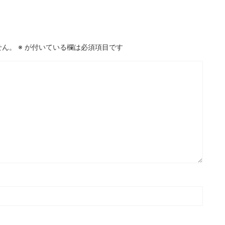
せん。
※
が付いている欄は必須項目です
2026/8/6
2026/8
すぐに離席する」子ども
何度注意しても走る子は「聞いていない？
背景にあるものを考える
実はそうではないんです！
てしまうお子さん。 座って
給食の前、保育室から手洗い場までの短い廊下。
う子ども。 名前を呼んでも
「お部屋の中は歩こうね」 先生の声に、その子
こうした様子には、「注意」
ぴたりと止まります。振り返って、こくんとうな
関わっている可能性があり
いて、ゆっくり歩き出す。ちゃんと伝わった次の
dMore
ReadMore
」という言葉でひとくくり
間には、もう走っている。 この場面は、３歳の
にはいくつもの働きが積み
ラスでも、五歳のクラスでも、まったく同じよう
す。 そして、順番を待
起こります。「さっき言ったばかりなのに」「何
手をこらえるといった「止
言ったら分かるの」。そう感じるのは、当たり前
の注意の上に乗っていま
ことです。 今回は何度伝えても室内を走ってし
問でも、この「落ち着かな
うお子さんの頭の中がどうなっているのか？ ...