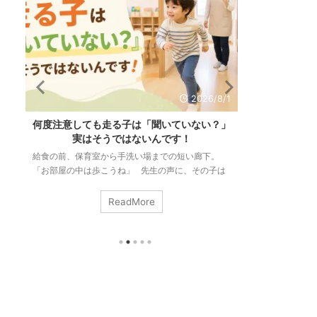
/1
2026/7/28
」
「リズム感がない」のは生まれつき？必要な
発達が気にな
力と大人ができる関わり方
は同じか
「リズム感がある」って、どんな状態のことだと思
「階段の上り下
は
いますか。 音楽に合わせて踊れること。手拍子が
で」 「集中が
ず
ずれないこと。縄跳びが続くこと。どれも正解で
かんしゃくが起
瞬
す。 でも、こうして並べてみると気づきます。ダ
っていけない」
ReadMore
ク
ンスも手拍子も縄跳びも、動きはまるで違うのに、
になってしまう
に
私たちはそれをまとめて「リズム感」と呼んでい
終わらない・・
回
る。 つまりリズム感とは、ひとつの決まった技術
サービス、園や
の
ではなく、いろいろな場面の底に共通して流れてい
ただくことはあ
ま
る力のことなんです。 そしてもうひとつ。「リズ
に直結する切実
ム感は生まれつきの才能」と、多くの方が信じて ...
合、これらは別
ます。運動のこと 