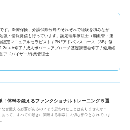
田中宏樹です。医療保険、介護保険分野のそれぞれで経験を積みなが
勉強・情報発信も行っています。認定理学療法士（脳血管・運
会認定マニュアルセラピスト / PNFアドバンスコース（3B）修
elbach 1,2a＋b修了 / 成人ボバースアプローチ基礎講習会修了 / 健康経
経営アドバイザー/作業管理士
単！体幹を鍛えるファンクショナルトレーニング５選
？なぜ鍛える必要があるの？そう思われたことはありませんか？
にあって、すべての動きに関連する非常に大切な部位とされていま
.