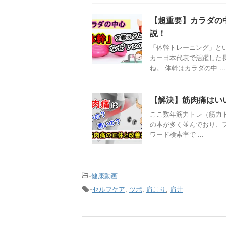
【超重要】カラダの
説！
「体幹トレーニング」と
カー日本代表で活躍した
ね。 体幹はカラダの中 ...
【解決】筋肉痛はい
ここ数年筋力トレ（筋力
の本が多く並んでおり、フ
ワード検索率で ...
-
健康動画
-
セルフケア
,
ツボ
,
肩こり
,
肩井
子どもの発達
子どもの発達
発達障害