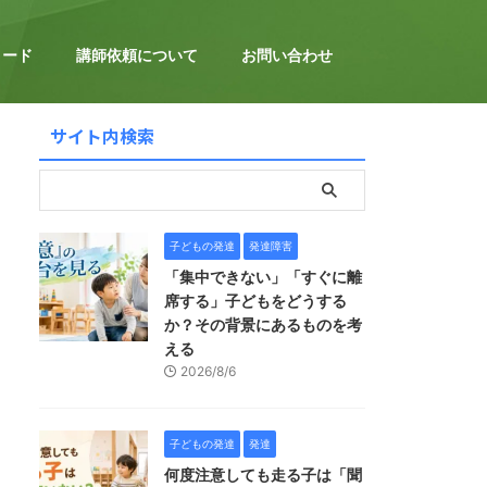
ロード
講師依頼について
お問い合わせ
サイト内検索
子どもの発達
発達障害
「集中できない」「すぐに離
席する」子どもをどうする
か？その背景にあるものを考
える
2026/8/6
子どもの発達
発達
何度注意しても走る子は「聞