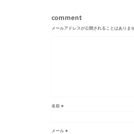
comment
メールアドレスが公開されることはありま
2026/7/23
子どもが連続ジャンプできないのはなぜ？発
「集中できない」「
達の仕組みを解説！
をどうするか？その
「両足をそろえて、その場でぴょんぴょん跳ぶ」。
活動の途中で集中が切れ
大人からすると、これ以上ないくらい単純な動き
もすぐに立ち歩いてしま
に見えます。走るより簡単そうだし、ボールを投げ
振り向かない子ども。 
るより地味な動きと思われ鵜かもしれません。 ま
という脳の働きが密接に
ReadMore
Rea
た「これができないなんて、よほど運動が苦手なの
ます。 注意は「集中力
かな」と思ってしまう方もいるかもしれません。
にされがちですが、実際
でも、運動の仕組みから見ると、連続ジャンプは歩
重なって成り立っていま
名前
※
くことよりもずっと複雑で、いくつもの能力が高い
つ、思わず出そうになる
精度でかみ合ってはじめて成立する動きなんです。
まる力（抑制）」も、こ
両足で地面を離れる、空中でカラダを保つ ...
す。 園や事業所への訪
い」に ...
メール
※