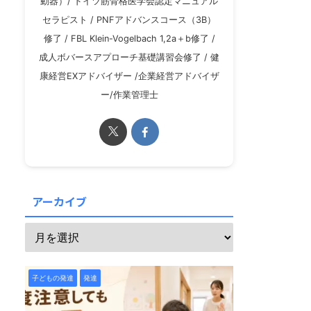
動器）/ ドイツ筋骨格医学会認定マニュアル
セラピスト / PNFアドバンスコース（3B）
修了 / FBL Klein-Vogelbach 1,2a＋b修了 /
成人ボバースアプローチ基礎講習会修了 / 健
康経営EXアドバイザー /企業経営アドバイザ
ー/作業管理士
アーカイブ
子どもの発達
発達障害
子どもの発達
発