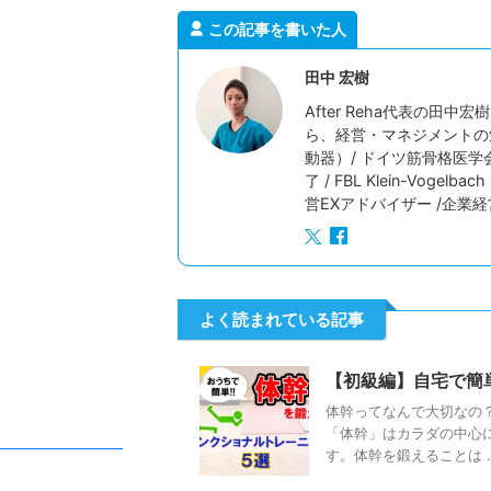
この記事を書いた人
田中 宏樹
After Reha代表の
ら、経営・マネジメントの
動器）/ ドイツ筋骨格医学
了 / FBL Klein-Vog
営EXアドバイザー /企業
よく読まれている記事
【初級編】自宅で簡
体幹ってなんで大切なの
「体幹」はカラダの中心
す。体幹を鍛えることは ..