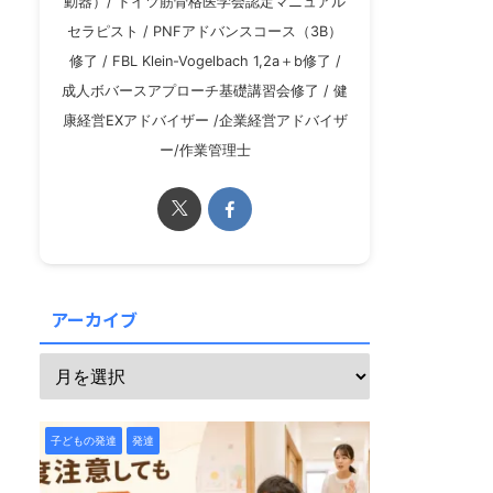
動器）/ ドイツ筋骨格医学会認定マニュアル
セラピスト / PNFアドバンスコース（3B）
修了 / FBL Klein-Vogelbach 1,2a＋b修了 /
成人ボバースアプローチ基礎講習会修了 / 健
康経営EXアドバイザー /企業経営アドバイザ
ー/作業管理士
アーカイブ
子どもの発達
発達障害
子どもの発達
発