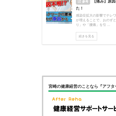
【痛み】原因
参考
た！
感染症拡大の影響でテレ
が増えることで、おのず
り」や「腰痛」を引 ...
続きを見る
宮崎の健康経営のことなら『アフタ