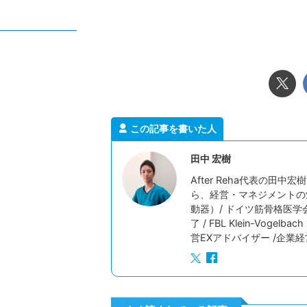
2026/7/23
子どもが連続ジャンプできないのはなぜ？発
「集中できない」「
この記事を書いた人
達の仕組みを解説！
をどうするか？その
「両足をそろえて、その場でぴょんぴょん跳ぶ」。
活動の途中で集中が切れ
田中 宏樹
大人からすると、これ以上ないくらい単純な動き
もすぐに立ち歩いてしま
に見えます。走るより簡単そうだし、ボールを投げ
振り向かない子ども。 
After Reha代表の
るより地味な動きと思われ鵜かもしれません。 ま
という脳の働きが密接に
ら、経営・マネジメントの
ReadMore
Rea
た「これができないなんて、よほど運動が苦手なの
ます。 注意は「集中力
動器）/ ドイツ筋骨格医学
かな」と思ってしまう方もいるかもしれません。
にされがちですが、実際
了 / FBL Klein-Vog
でも、運動の仕組みから見ると、連続ジャンプは歩
重なって成り立っていま
営EXアドバイザー /企業
くことよりもずっと複雑で、いくつもの能力が高い
つ、思わず出そうになる
精度でかみ合ってはじめて成立する動きなんです。
まる力（抑制）」も、こ
両足で地面を離れる、空中でカラダを保つ ...
す。 園や事業所への訪
い」に ...