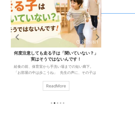
/1
2026/7/28
」
「リズム感がない」のは生まれつき？必要な
発達が気にな
力と大人ができる関わり方
は同じか
「リズム感がある」って、どんな状態のことだと思
「階段の上り下
は
いますか。 音楽に合わせて踊れること。手拍子が
で」 「集中が
ず
ずれないこと。縄跳びが続くこと。どれも正解で
かんしゃくが起
瞬
す。 でも、こうして並べてみると気づきます。ダ
っていけない」
ReadMore
ク
ンスも手拍子も縄跳びも、動きはまるで違うのに、
になってしまう
に
私たちはそれをまとめて「リズム感」と呼んでい
終わらない・・
回
る。 つまりリズム感とは、ひとつの決まった技術
サービス、園や
の
ではなく、いろいろな場面の底に共通して流れてい
ただくことはあ
ま
る力のことなんです。 そしてもうひとつ。「リズ
に直結する切実
ム感は生まれつきの才能」と、多くの方が信じて ...
合、これらは別
ます。運動のこと 