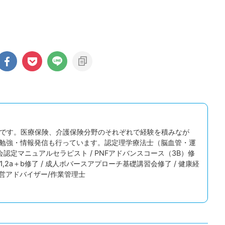
2026/8/6
2026/8
すぐに離席する」子ども
何度注意しても走る子は「聞いていない？
背景にあるものを考える
実はそうではないんです！
てしまうお子さん。 座って
給食の前、保育室から手洗い場までの短い廊下。
う子ども。 名前を呼んでも
「お部屋の中は歩こうね」 先生の声に、その子
こうした様子には、「注意」
ぴたりと止まります。振り返って、こくんとうな
田中宏樹です。医療保険、介護保険分野のそれぞれで経験を積みなが
関わっている可能性があり
いて、ゆっくり歩き出す。ちゃんと伝わった次の
勉強・情報発信も行っています。認定理学療法士（脳血管・運
dMore
ReadMore
」という言葉でひとくくり
間には、もう走っている。 この場面は、３歳の
会認定マニュアルセラピスト / PNFアドバンスコース（3B）修
にはいくつもの働きが積み
ラスでも、五歳のクラスでも、まったく同じよう
elbach 1,2a＋b修了 / 成人ボバースアプローチ基礎講習会修了 / 健康経
す。 そして、順番を待
起こります。「さっき言ったばかりなのに」「何
経営アドバイザー/作業管理士
手をこらえるといった「止
言ったら分かるの」。そう感じるのは、当たり前
の注意の上に乗っていま
ことです。 今回は何度伝えても室内を走ってし
問でも、この「落ち着かな
うお子さんの頭の中がどうなっているのか？ ...