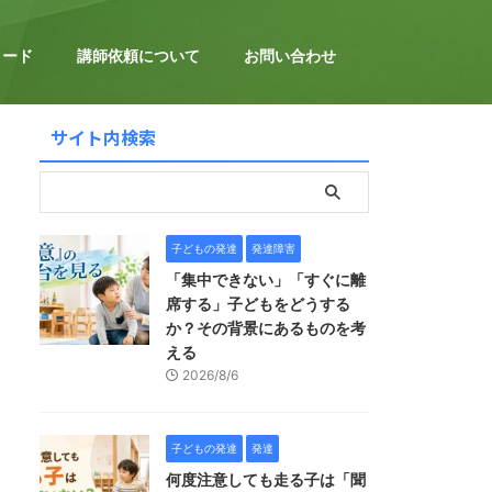
ロード
講師依頼について
お問い合わせ
サイト内検索
子どもの発達
発達障害
「集中できない」「すぐに離
席する」子どもをどうする
か？その背景にあるものを考
える
2026/8/6
子どもの発達
発達
何度注意しても走る子は「聞