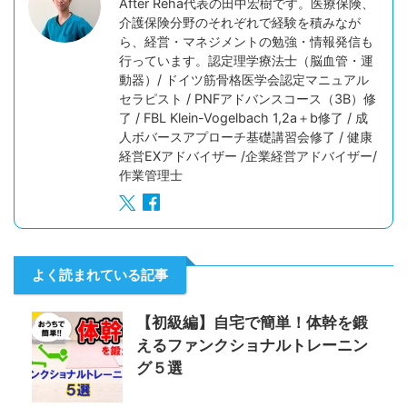
After Reha代表の田中宏樹です。医療保険、
介護保険分野のそれぞれで経験を積みなが
ら、経営・マネジメントの勉強・情報発信も
行っています。認定理学療法士（脳血管・運
動器）/ ドイツ筋骨格医学会認定マニュアル
セラピスト / PNFアドバンスコース（3B）修
了 / FBL Klein-Vogelbach 1,2a＋b修了 / 成
人ボバースアプローチ基礎講習会修了 / 健康
経営EXアドバイザー /企業経営アドバイザー/
作業管理士
よく読まれている記事
【初級編】自宅で簡単！体幹を鍛
えるファンクショナルトレーニン
グ５選