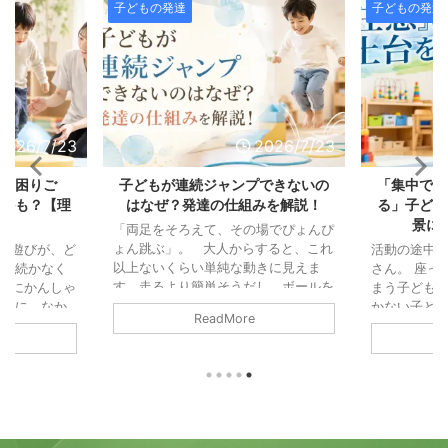
子どもの発達
子どもの発達
2026/7/23
2026/7/23
の「困りご
子どもが連続ジャンプできないの
「集中でき
じかも？【理
はなぜ？発達の仕組みを解説！
る」子ども
説】
景に
「両足をそろえて、その場でぴょんぴ
ょん跳ぶ」。 大人からすると、これ
ル遊びが、ど
活動の途中
以上ないくらい単純な動きに見えま
中が続かなく
さん。 座っ
す。走るより簡単そうだし、ボールを
びにかんしゃ
まう子ども。
投げるより地味な動きと思われ鵜かも
の輪に、なか
かない子ども
ReadMore
しれません。 また「これができない
「掃除機の音
「注意」と
なんて、よほど運動が苦手なのかな」
なってしま
っている可
と思ってしまう方もいるかもしれませ
つまでたって
「集中力」
ん。 でも、運動の仕組みから見る
児童発達支援
されがちで
と、連続ジャンプは歩くことよりもず
、園や学校の
働きが積み
っと複雑で、いくつもの能力が高い精
をいただくこ
す。 そし
度でかみ合ってはじめて成立する動き
れも、毎日の
そうになる