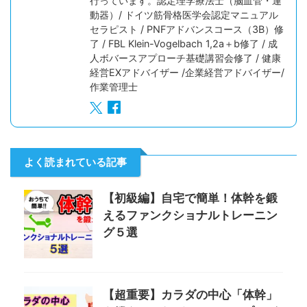
行っています。認定理学療法士（脳血管・運
動器）/ ドイツ筋骨格医学会認定マニュアル
セラピスト / PNFアドバンスコース（3B）修
了 / FBL Klein-Vogelbach 1,2a＋b修了 / 成
人ボバースアプローチ基礎講習会修了 / 健康
経営EXアドバイザー /企業経営アドバイザー/
作業管理士
よく読まれている記事
【初級編】自宅で簡単！体幹を鍛
えるファンクショナルトレーニン
グ５選
【超重要】カラダの中心「体幹」