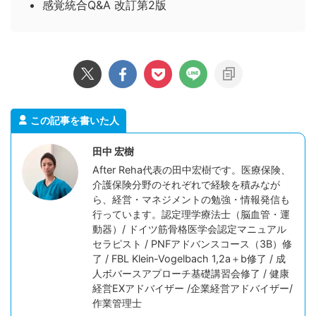
感覚統合Q&A 改訂第2版
この記事を書いた人
田中 宏樹
After Reha代表の田中宏樹です。医療保険、
介護保険分野のそれぞれで経験を積みなが
ら、経営・マネジメントの勉強・情報発信も
行っています。認定理学療法士（脳血管・運
動器）/ ドイツ筋骨格医学会認定マニュアル
セラピスト / PNFアドバンスコース（3B）修
了 / FBL Klein-Vogelbach 1,2a＋b修了 / 成
人ボバースアプローチ基礎講習会修了 / 健康
経営EXアドバイザー /企業経営アドバイザー/
作業管理士