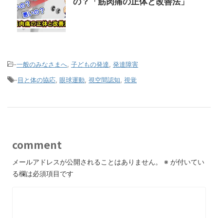
の？「筋肉痛の正体と改善法」
-
一般のみなさまへ
,
子どもの発達
,
発達障害
-
目と体の協応
,
眼球運動
,
視空間認知
,
視覚
comment
メールアドレスが公開されることはありません。
※
が付いてい
る欄は必須項目です