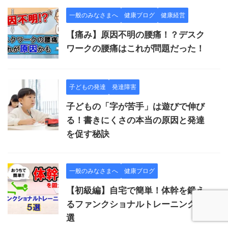
一般のみなさまへ
健康ブログ
健康経営
【痛み】原因不明の腰痛！？デスク
ワークの腰痛はこれが問題だった！
子どもの発達
発達障害
子どもの「字が苦手」は遊びで伸び
る！書きにくさの本当の原因と発達
を促す秘訣
一般のみなさまへ
健康ブログ
【初級編】自宅で簡単！体幹を鍛え
るファンクショナルトレーニング５
選