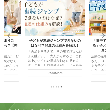
2026/7/23
2026/7/23
の「困りご
子どもが連続ジャンプできないの
「集中でき
じかも？【理
はなぜ？発達の仕組みを解説！
る」子ども
説】
景に
「両足をそろえて、その場でぴょんぴ
ょん跳ぶ」。 大人からすると、これ
ル遊びが、ど
活動の途中
以上ないくらい単純な動きに見えま
中が続かなく
さん。 座っ
す。走るより簡単そうだし、ボールを
びにかんしゃ
まう子ども。
投げるより地味な動きと思われ鵜かも
の輪に、なか
かない子ども
ReadMore
しれません。 また「これができない
「掃除機の音
「注意」と
なんて、よほど運動が苦手なのかな」
なってしま
っている可
と思ってしまう方もいるかもしれませ
つまでたって
「集中力」
ん。 でも、運動の仕組みから見る
児童発達支援
されがちで
と、連続ジャンプは歩くことよりもず
、園や学校の
働きが積み
っと複雑で、いくつもの能力が高い精
をいただくこ
す。 そし
度でかみ合ってはじめて成立する動き
れも、毎日の
そうになる
なんです。 両足で地面を離れる、空
りごとです。
まる力（抑