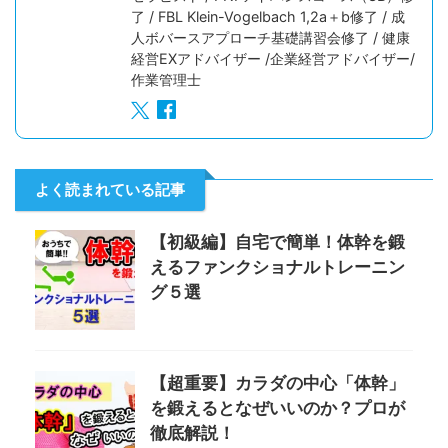
了 / FBL Klein-Vogelbach 1,2a＋b修了 / 成
人ボバースアプローチ基礎講習会修了 / 健康
経営EXアドバイザー /企業経営アドバイザー/
作業管理士
よく読まれている記事
【初級編】自宅で簡単！体幹を鍛
えるファンクショナルトレーニン
グ５選
【超重要】カラダの中心「体幹」
を鍛えるとなぜいいのか？プロが
徹底解説！