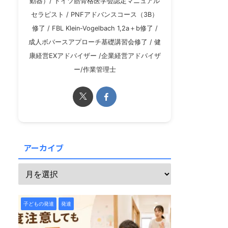
動器）/ ドイツ筋骨格医学会認定マニュアル
セラピスト / PNFアドバンスコース（3B）
修了 / FBL Klein-Vogelbach 1,2a＋b修了 /
成人ボバースアプローチ基礎講習会修了 / 健
康経営EXアドバイザー /企業経営アドバイザ
ー/作業管理士
アーカイブ
子どもの発達
発達
子どもの発達
発