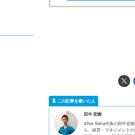
子どもが連続ジャン
達の仕組
「両足をそろえて、その
大人からすると、これ以
に見えます。走るより簡
るより地味な動きと思わ
Rea
た「これができないなん
かな」と思ってしまう方
この記事を書いた人
でも、運動の仕組みから
くことよりもずっと複雑
田中 宏樹
精度でかみ合ってはじめ
両足で地面を離れる、空中
After Reha代表の
ら、経営・マネジメントの