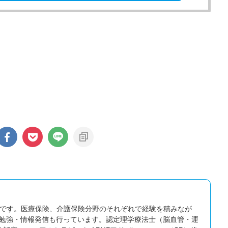
2026/7/23
2026/8
プできないのはなぜ？発
「集中できない」「すぐに離席する」子ど
みを解説！
をどうするか？その背景にあるものを考え
場でぴょんぴょん跳ぶ」。
活動の途中で集中が切れてしまうお子さん。 座っ
上ないくらい単純な動き
もすぐに立ち歩いてしまう子ども。 名前を呼んで
単そうだし、ボールを投げ
振り向かない子ども。 こうした様子には、「注意
れ鵜かもしれません。 ま
という脳の働きが密接に関わっている可能性があ
dMore
ReadMore
て、よほど運動が苦手なの
ます。 注意は「集中力」という言葉でひとくく
もいるかもしれません。
にされがちですが、実際にはいくつもの働きが積
見ると、連続ジャンプは歩
重なって成り立っています。 そして、順番を待
で、いくつもの能力が高い
つ、思わず出そうになる手をこらえるといった「
て成立する動きなんです。
まる力（抑制）」も、この注意の上に乗っていま
でカラダを保つ ...
す。 園や事業所への訪問でも、この「落ち着か
田中宏樹です。医療保険、介護保険分野のそれぞれで経験を積みなが
い」に ...
勉強・情報発信も行っています。認定理学療法士（脳血管・運