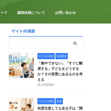
ロード
講師依頼について
お問い合わせ
サイト内検索
子どもの発達
発達障害
「集中できない」「すぐに離
席する」子どもをどうする
か？その背景にあるものを考
える
2026/8/6
子どもの発達
発達
何度注意しても走る子は「聞