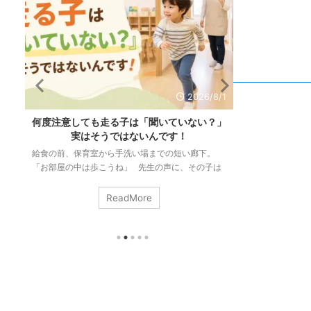
/6
2026/8/1
も
何度注意しても走る子は「聞いていない？」
「リズム感が
る
実はそうではないんです！
力と
て
給食の前、保育室から手洗い場までの短い廊下。
「リズム感があ
も
「お部屋の中は歩こうね」 先生の声に、その子は
いますか。 音
」
ぴたりと止まります。振り返って、こくんとうなず
ずれないこと。
り
いて、ゆっくり歩き出す。ちゃんと伝わった次の瞬
す。 でも、こ
ReadMore
り
間には、もう走っている。 この場面は、３歳のク
ンスも手拍子も
み
ラスでも、五歳のクラスでも、まったく同じように
私たちはそれを
起こります。「さっき言ったばかりなのに」「何回
る。 つまりリ
止
言ったら分かるの」。そう感じるのは、当たり前の
ではなく、いろ
ことです。 今回は何度伝えても室内を走ってしま
る力のことなん
な
うお子さんの頭の中がどうなっているのか？ ...
ム感は生まれつき