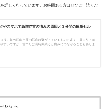
説を詳しく行っています。お時間ある方はぜひご一読くだ
クやスマホで急増!?首の痛みの原因と３分間の簡単セル
首コリ。首の筋肉と肩の筋肉は繋がっているものも多く、肩コリ・首
りやすいですが、首コリは長時間続くと痛みにつながることもありま
ーリハ』へ