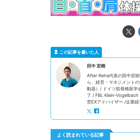
この記事を書いた人
田中 宏樹
After Reha代表の
ら、経営・マネジメントの
動器）/ ドイツ筋骨格医学
了 / FBL Klein-Vog
営EXアドバイザー /企業
よく読まれている記事