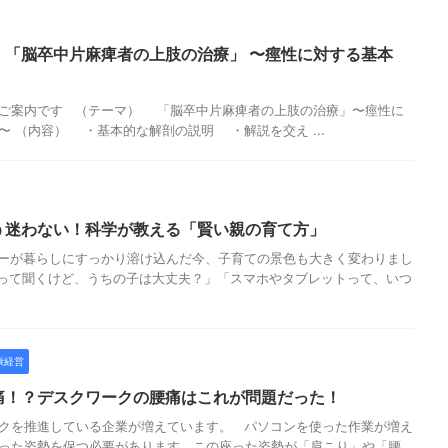
】「脳卒中片麻痺者の上肢の治療」 〜痙性に対する基本
ーのご案内です （テーマ） 「脳卒中片麻痺者の上肢の治療」〜痙性に
 （内容） ・基本的な解剖の説明 ・解説を交え ...
う迷わない！科学が教える「賢い親の育て方」
カーが暮らしにすっかり溶け込んだ今、子育ての景色も大きく変わりまし
るって聞くけど、うちの子は大丈夫？」「スマホやタブレットって、いつ
康経営
痛！？デスクワークの腰痛はこれが問題だった！
クを推進している企業が増えています。 パソコンを使った作業が増え
った姿勢を保つ必要があります。この座った姿勢が「肩こり」や「腰