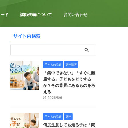
ロード
講師依頼について
お問い合わせ
サイト内検索
子どもの発達
発達障害
「集中できない」「すぐに離
席する」子どもをどうする
か？その背景にあるものを考
える
2026/8/6
子どもの発達
発達
何度注意しても走る子は「聞