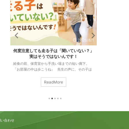
/6
2026/8/1
も
何度注意しても走る子は「聞いていない？」
「リズム感が
る
実はそうではないんです！
力と
て
給食の前、保育室から手洗い場までの短い廊下。
「リズム感があ
も
「お部屋の中は歩こうね」 先生の声に、その子は
いますか。 音
」
ぴたりと止まります。振り返って、こくんとうなず
ずれないこと。
り
いて、ゆっくり歩き出す。ちゃんと伝わった次の瞬
す。 でも、こ
ReadMore
り
間には、もう走っている。 この場面は、３歳のク
ンスも手拍子も
み
ラスでも、五歳のクラスでも、まったく同じように
私たちはそれを
起こります。「さっき言ったばかりなのに」「何回
る。 つまりリ
止
言ったら分かるの」。そう感じるのは、当たり前の
ではなく、いろ
ことです。 今回は何度伝えても室内を走ってしま
る力のことなん
な
うお子さんの頭の中がどうなっているのか？ ...
ム感は生まれつき
問い合わせ