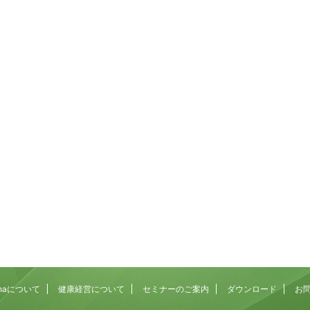
2026/7/23
2026/8
プできないのはなぜ？発
「集中できない」「すぐに離席する」子ど
みを解説！
をどうするか？その背景にあるものを考え
場でぴょんぴょん跳ぶ」。
活動の途中で集中が切れてしまうお子さん。 座っ
上ないくらい単純な動き
もすぐに立ち歩いてしまう子ども。 名前を呼んで
単そうだし、ボールを投げ
振り向かない子ども。 こうした様子には、「注意
れ鵜かもしれません。 ま
という脳の働きが密接に関わっている可能性があ
dMore
ReadMore
て、よほど運動が苦手なの
ます。 注意は「集中力」という言葉でひとくく
もいるかもしれません。
にされがちですが、実際にはいくつもの働きが積
見ると、連続ジャンプは歩
重なって成り立っています。 そして、順番を待
で、いくつもの能力が高い
つ、思わず出そうになる手をこらえるといった「
て成立する動きなんです。
まる力（抑制）」も、この注意の上に乗っていま
でカラダを保つ ...
す。 園や事業所への訪問でも、この「落ち着か
Rehaについて
健康経営について
セミナーのご案内
ダウンロード
お
い」に ...