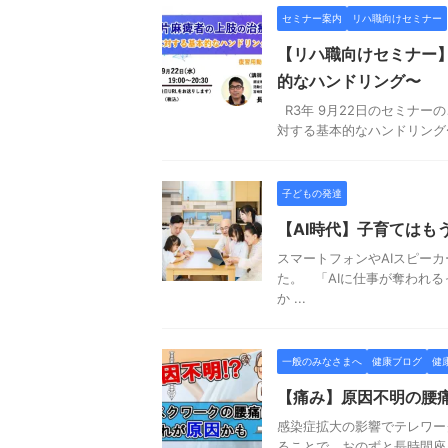
セミナー案内
リハ職向けセミナー
【リハ職向けセミナー
的なハンドリング〜
R3年 9月22日のセミナ
対する基本的なハンドリング〜
子どもの発達
【AI時代】子育てはも
スマートフォンやAIスピー
た。 「AIに仕事が奪われ
か ...
一般のみなさまへ
健康ブログ
健
【痛み】原因不明の腰
感染症拡大の影響でテレワー
ることで、おのずと長時間座