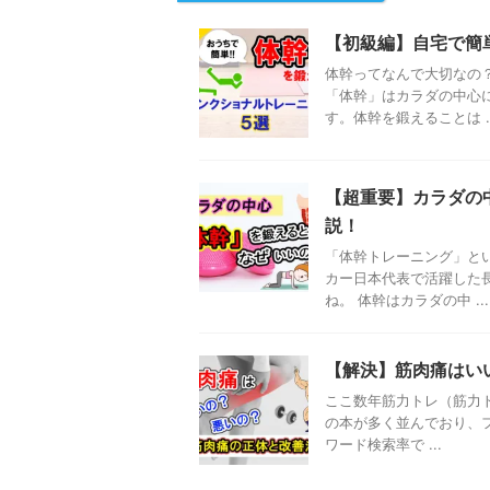
【初級編】自宅で簡
体幹ってなんで大切なの
「体幹」はカラダの中心
す。体幹を鍛えることは ..
【超重要】カラダの
説！
「体幹トレーニング」と
カー日本代表で活躍した
ね。 体幹はカラダの中 ...
【解決】筋肉痛はい
ここ数年筋力トレ（筋力
の本が多く並んでおり、フ
ワード検索率で ...