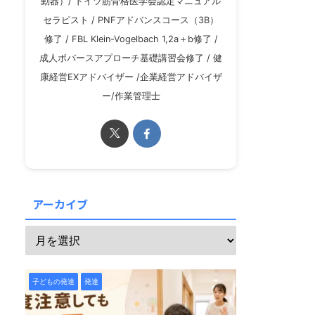
動器）/ ドイツ筋骨格医学会認定マニュアル
セラピスト / PNFアドバンスコース（3B）
修了 / FBL Klein-Vogelbach 1,2a＋b修了 /
成人ボバースアプローチ基礎講習会修了 / 健
康経営EXアドバイザー /企業経営アドバイザ
ー/作業管理士
アーカイブ
子どもの発達
発達
子どもの発達
発