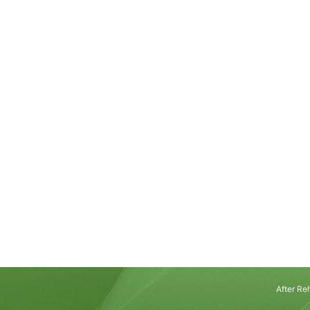
子どもが連続ジャン
達の仕組
「両足をそろえて、その
大人からすると、これ以
に見えます。走るより簡
るより地味な動きと思わ
Rea
た「これができないなん
かな」と思ってしまう方
でも、運動の仕組みから
くことよりもずっと複雑
精度でかみ合ってはじめ
両足で地面を離れる、空中
After 