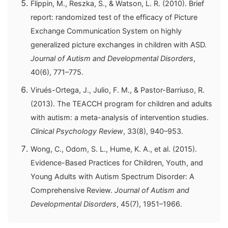
Flippin, M., Reszka, S., & Watson, L. R. (2010). Brief
report: randomized test of the efficacy of Picture
Exchange Communication System on highly
generalized picture exchanges in children with ASD.
Journal of Autism and Developmental Disorders
,
40(6), 771–775.
Virués-Ortega, J., Julio, F. M., & Pastor-Barriuso, R.
(2013). The TEACCH program for children and adults
with autism: a meta-analysis of intervention studies.
Clinical Psychology Review
, 33(8), 940–953.
Wong, C., Odom, S. L., Hume, K. A., et al. (2015).
Evidence-Based Practices for Children, Youth, and
Young Adults with Autism Spectrum Disorder: A
Comprehensive Review.
Journal of Autism and
Developmental Disorders
, 45(7), 1951–1966.