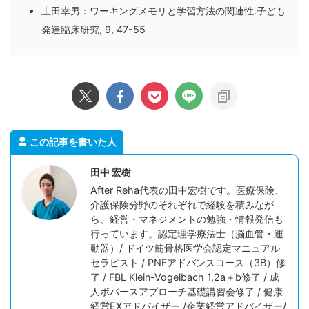
土田幸男：ワーキングメモリと学習方法の関連性.子ども
発達臨床研究, 9, 47-55
この記事を書いた人
田中 宏樹
After Reha代表の田中宏樹です。医療保険、
介護保険分野のそれぞれで経験を積みなが
ら、経営・マネジメントの勉強・情報発信も
行っています。認定理学療法士（脳血管・運
動器）/ ドイツ筋骨格医学会認定マニュアル
セラピスト / PNFアドバンスコース（3B）修
了 / FBL Klein-Vogelbach 1,2a＋b修了 / 成
人ボバースアプローチ基礎講習会修了 / 健康
経営EXアドバイザー /企業経営アドバイザー/