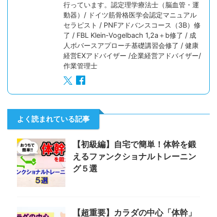
行っています。認定理学療法士（脳血管・運
動器）/ ドイツ筋骨格医学会認定マニュアル
セラピスト / PNFアドバンスコース（3B）修
了 / FBL Klein-Vogelbach 1,2a＋b修了 / 成
人ボバースアプローチ基礎講習会修了 / 健康
経営EXアドバイザー /企業経営アドバイザー/
作業管理士
よく読まれている記事
【初級編】自宅で簡単！体幹を鍛
えるファンクショナルトレーニン
グ５選
【超重要】カラダの中心「体幹」