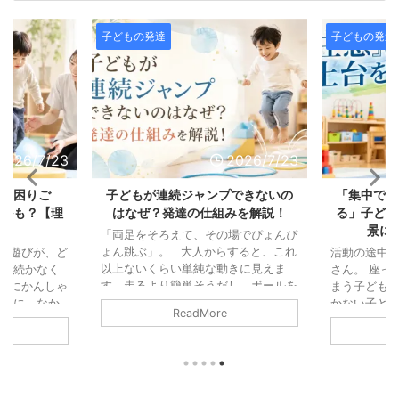
子どもの発達
子どもの発達
2026/7/23
2026/7/23
の「困りご
子どもが連続ジャンプできないの
「集中でき
じかも？【理
はなぜ？発達の仕組みを解説！
る」子ども
説】
景に
「両足をそろえて、その場でぴょんぴ
ょん跳ぶ」。 大人からすると、これ
ル遊びが、ど
活動の途中
以上ないくらい単純な動きに見えま
中が続かなく
さん。 座っ
す。走るより簡単そうだし、ボールを
びにかんしゃ
まう子ども。
投げるより地味な動きと思われ鵜かも
の輪に、なか
かない子ども
ReadMore
しれません。 また「これができない
「掃除機の音
「注意」と
なんて、よほど運動が苦手なのかな」
なってしま
っている可
と思ってしまう方もいるかもしれませ
つまでたって
「集中力」
ん。 でも、運動の仕組みから見る
児童発達支援
されがちで
と、連続ジャンプは歩くことよりもず
、園や学校の
働きが積み