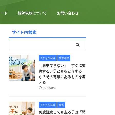
ロード
講師依頼について
お問い合わせ
サイト内検索
子どもの発達
発達障害
「集中できない」「すぐに離
席する」子どもをどうする
か？その背景にあるものを考
える
2026/8/6
子どもの発達
発達
何度注意しても走る子は「聞