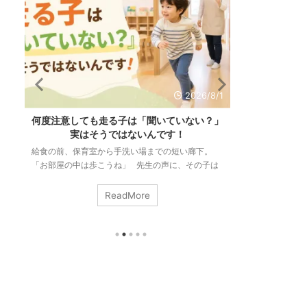
2026/8/1
何度注意しても走る子は「聞いていない？」
「リズム感がな
実はそうではないんです！
力と大
給食の前、保育室から手洗い場までの短い廊下。
「リズム感がある
「お部屋の中は歩こうね」 先生の声に、その子は
いますか。 音楽
ぴたりと止まります。振り返って、こくんとうなず
ずれないこと。縄
いて、ゆっくり歩き出す。ちゃんと伝わった次の瞬
す。 でも、こう
ReadMore
間には、もう走っている。 この場面は、３歳のク
ンスも手拍子も縄
ラスでも、五歳のクラスでも、まったく同じように
私たちはそれをま
起こります。「さっき言ったばかりなのに」「何回
る。 つまりリズ
言ったら分かるの」。そう感じるのは、当たり前の
ではなく、いろい
ことです。 今回は何度伝えても室内を走ってしま
る力のことなんで
うお子さんの頭の中がどうなっているのか？ ...
ム感は生まれつきの