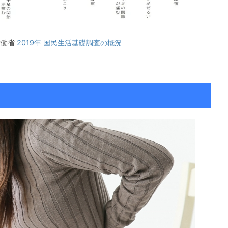
労働省
2019年 国民生活基礎調査の概況
2026/7/23
2026/8/6
できないのはなぜ？発
「集中できない」「すぐに離席する」子ども
を解説！
をどうするか？その背景にあるものを考える
でぴょんぴょん跳ぶ」。
活動の途中で集中が切れてしまうお子さん。 座って
ないくらい単純な動き
もすぐに立ち歩いてしまう子ども。 名前を呼んでも
そうだし、ボールを投げ
振り向かない子ども。 こうした様子には、「注意」
鵜かもしれません。 ま
という脳の働きが密接に関わっている可能性があり
ore
ReadMore
、よほど運動が苦手なの
ます。 注意は「集中力」という言葉でひとくくり
いるかもしれません。
にされがちですが、実際にはいくつもの働きが積み
ると、連続ジャンプは歩
重なって成り立っています。 そして、順番を待
、いくつもの能力が高い
つ、思わず出そうになる手をこらえるといった「止
成立する動きなんです。
まる力（抑制）」も、この注意の上に乗っていま
ラダを保つ ...
す。 園や事業所への訪問でも、この「落ち着かな
い」に ...