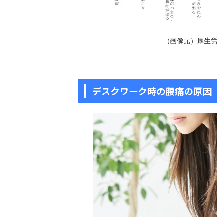
（画像元）厚生
子どもが連続ジャンプ
デスクワーク時の腰痛の原因
達の仕組み
「両足をそろえて、その場
大人からすると、これ以上
に見えます。走るより簡単
るより地味な動きと思われ
ReadM
た「これができないなんて
かな」と思ってしまう方も
でも、運動の仕組みから見
くことよりもずっと複雑で
精度でかみ合ってはじめて
両足で地面を離れる、空中でカ