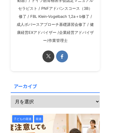
動器）/ ドイツ筋骨格医学会認定マニュアル
セラピスト / PNFアドバンスコース（3B）
修了 / FBL Klein-Vogelbach 1,2a＋b修了 /
成人ボバースアプローチ基礎講習会修了 / 健
康経営EXアドバイザー /企業経営アドバイザ
ー/作業管理士
アーカイブ
子どもの発達
発達
子どもの発達
発達