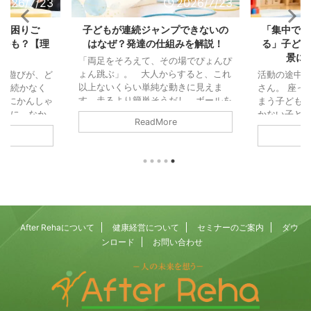
2026/7/23
2026/7/23
の「困りご
子どもが連続ジャンプできないの
「集中でき
じかも？【理
はなぜ？発達の仕組みを解説！
る」子ども
説】
景に
「両足をそろえて、その場でぴょんぴ
ょん跳ぶ」。 大人からすると、これ
ル遊びが、ど
活動の途中
以上ないくらい単純な動きに見えま
中が続かなく
さん。 座っ
す。走るより簡単そうだし、ボールを
びにかんしゃ
まう子ども。
投げるより地味な動きと思われ鵜かも
の輪に、なか
かない子ども
ReadMore
しれません。 また「これができない
「掃除機の音
「注意」と
なんて、よほど運動が苦手なのかな」
なってしま
っている可
と思ってしまう方もいるかもしれませ
つまでたって
「集中力」
ん。 でも、運動の仕組みから見る
児童発達支援
されがちで
と、連続ジャンプは歩くことよりもず
、園や学校の
働きが積み
っと複雑で、いくつもの能力が高い精
をいただくこ
す。 そし
度でかみ合ってはじめて成立する動き
れも、毎日の
そうになる
なんです。 両足で地面を離れる、空
りごとです。
まる力（抑
After Rehaについて
健康経営について
セミナーのご案内
ダウ
中でカラダを保つ ...
らは別々の相
乗っていま
ンロード
お問い合わせ
あります。運
でも、この「落