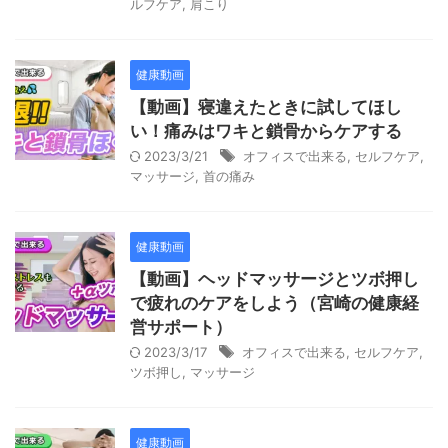
ルフケア
,
肩こり
健康動画
【動画】寝違えたときに試してほし
い！痛みはワキと鎖骨からケアする
2023/3/21
オフィスで出来る
,
セルフケア
,
マッサージ
,
首の痛み
健康動画
【動画】ヘッドマッサージとツボ押し
で疲れのケアをしよう（宮崎の健康経
営サポート）
2023/3/17
オフィスで出来る
,
セルフケア
,
ツボ押し
,
マッサージ
健康動画