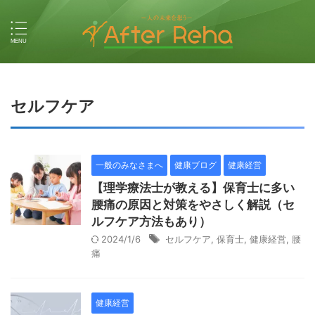
セルフケア
一般のみなさまへ
健康ブログ
健康経営
【理学療法士が教える】保育士に多い
腰痛の原因と対策をやさしく解説（セ
ルフケア方法もあり）
2024/1/6
セルフケア
,
保育士
,
健康経営
,
腰
痛
健康経営