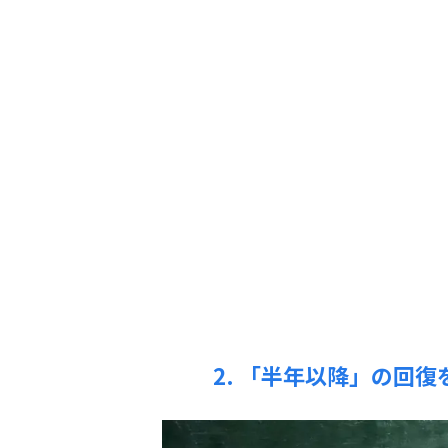
2. 「半年以降」の回
子どもの発達
子どもの発達
発達障害