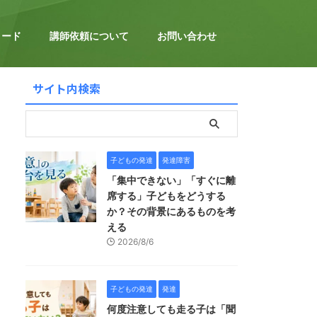
ロード
講師依頼について
お問い合わせ
サイト内検索
子どもの発達
発達障害
「集中できない」「すぐに離
席する」子どもをどうする
か？その背景にあるものを考
える
2026/8/6
子どもの発達
発達
何度注意しても走る子は「聞