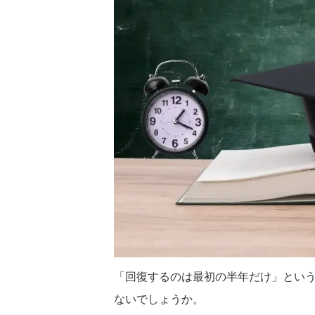
2026/7/23
子どもが連続ジャンプできないのはなぜ？発
「集中できない」「
達の仕組みを解説！
をどうするか？その
「両足をそろえて、その場でぴょんぴょん跳ぶ」。
活動の途中で集中が切れ
大人からすると、これ以上ないくらい単純な動き
もすぐに立ち歩いてしま
に見えます。走るより簡単そうだし、ボールを投げ
振り向かない子ども。 
るより地味な動きと思われ鵜かもしれません。 ま
という脳の働きが密接に
ReadMore
Rea
た「これができないなんて、よほど運動が苦手なの
ます。 注意は「集中力
かな」と思ってしまう方もいるかもしれません。
にされがちですが、実際
でも、運動の仕組みから見ると、連続ジャンプは歩
重なって成り立っていま
くことよりもずっと複雑で、いくつもの能力が高い
つ、思わず出そうになる
精度でかみ合ってはじめて成立する動きなんです。
まる力（抑制）」も、こ
「回復するのは最初の半年だけ」とい
両足で地面を離れる、空中でカラダを保つ ...
す。 園や事業所への訪
い」に ...
ないでしょうか。