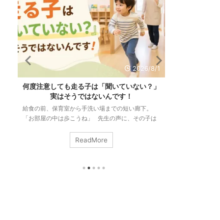
/1
2026/7/28
」
「リズム感がない」のは生まれつき？必要な
発達が気にな
力と大人ができる関わり方
は同じか
「リズム感がある」って、どんな状態のことだと思
「階段の上り下
は
いますか。 音楽に合わせて踊れること。手拍子が
で」 「集中が
ず
ずれないこと。縄跳びが続くこと。どれも正解で
かんしゃくが起
瞬
す。 でも、こうして並べてみると気づきます。ダ
っていけない」
ReadMore
ク
ンスも手拍子も縄跳びも、動きはまるで違うのに、
になってしまう
に
私たちはそれをまとめて「リズム感」と呼んでい
終わらない・・
回
る。 つまりリズム感とは、ひとつの決まった技術
サービス、園や
の
ではなく、いろいろな場面の底に共通して流れてい
ただくことはあ
ま
る力のことなんです。 そしてもうひとつ。「リズ
に直結する切実
ム感は生まれつきの才能」と、多くの方が信じて ...
合、これらは別
ます。運動のこと 