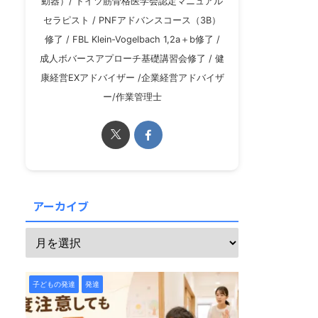
動器）/ ドイツ筋骨格医学会認定マニュアル
セラピスト / PNFアドバンスコース（3B）
修了 / FBL Klein-Vogelbach 1,2a＋b修了 /
成人ボバースアプローチ基礎講習会修了 / 健
康経営EXアドバイザー /企業経営アドバイザ
ー/作業管理士
アーカイブ
子どもの発達
発達障害
子どもの発達
発