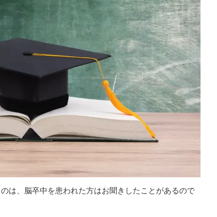
2026/8/6
2026/8
すぐに離席する」子ども
何度注意しても走る子は「聞いていない？
背景にあるものを考える
実はそうではないんです！
てしまうお子さん。 座って
給食の前、保育室から手洗い場までの短い廊下。
う子ども。 名前を呼んでも
「お部屋の中は歩こうね」 先生の声に、その子
こうした様子には、「注意」
ぴたりと止まります。振り返って、こくんとうな
関わっている可能性があり
いて、ゆっくり歩き出す。ちゃんと伝わった次の
dMore
ReadMore
」という言葉でひとくくり
間には、もう走っている。 この場面は、３歳の
にはいくつもの働きが積み
ラスでも、五歳のクラスでも、まったく同じよう
す。 そして、順番を待
起こります。「さっき言ったばかりなのに」「何
手をこらえるといった「止
言ったら分かるの」。そう感じるのは、当たり前
の注意の上に乗っていま
ことです。 今回は何度伝えても室内を走ってし
うのは、脳卒中を患われた方はお聞きしたことがあるので
問でも、この「落ち着かな
うお子さんの頭の中がどうなっているのか？ ...