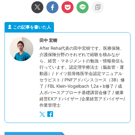
この記事を書いた人
田中 宏樹
After Reha代表の田中宏樹です。医療保険、
介護保険分野のそれぞれで経験を積みなが
ら、経営・マネジメントの勉強・情報発信も
行っています。認定理学療法士（脳血管・運
動器）/ ドイツ筋骨格医学会認定マニュアル
セラピスト / PNFアドバンスコース（3B）修
了 / FBL Klein-Vogelbach 1,2a＋b修了 / 成
人ボバースアプローチ基礎講習会修了 / 健康
経営EXアドバイザー /企業経営アドバイザー/
作業管理士