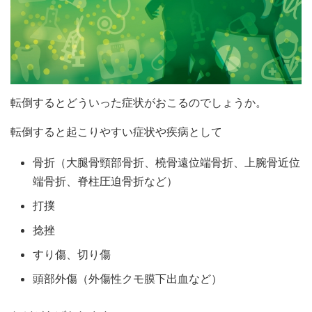
転倒するとどういった症状がおこるのでしょうか。
転倒すると起こりやすい症状や疾病として
骨折（大腿骨頸部骨折、橈骨遠位端骨折、上腕骨近位
端骨折、脊柱圧迫骨折など）
打撲
捻挫
すり傷、切り傷
頭部外傷（外傷性クモ膜下出血など）