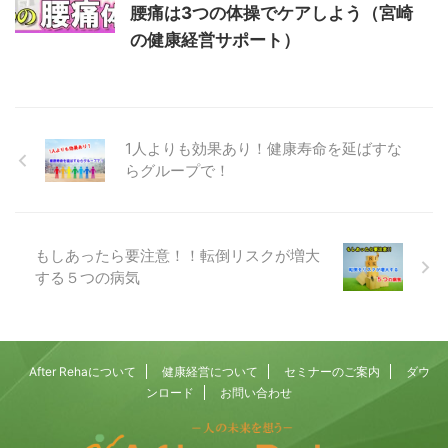
腰痛は3つの体操でケアしよう（宮崎
の健康経営サポート）
1人よりも効果あり！健康寿命を延ばすな
らグループで！
もしあったら要注意！！転倒リスクが増大
する５つの病気
After Rehaについて
健康経営について
セミナーのご案内
ダウ
ンロード
お問い合わせ