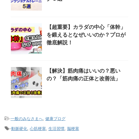
【超重要】カラダの中心「体幹」
を鍛えるとなぜいいのか？プロが
徹底解説！
【解決】筋肉痛はいいの？悪い
の？「筋肉痛の正体と改善法」
-
一般のみなさまへ
,
健康ブログ
-
動脈硬化
,
心筋梗塞
,
生活習慣
,
脳梗塞