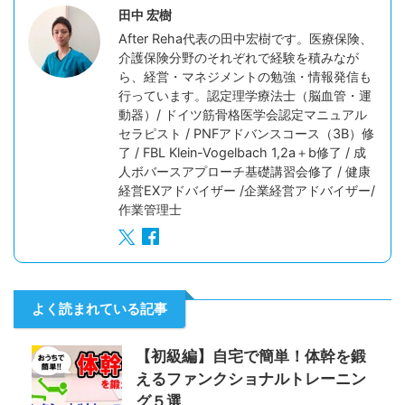
田中 宏樹
After Reha代表の田中宏樹です。医療保険、
介護保険分野のそれぞれで経験を積みなが
ら、経営・マネジメントの勉強・情報発信も
行っています。認定理学療法士（脳血管・運
動器）/ ドイツ筋骨格医学会認定マニュアル
セラピスト / PNFアドバンスコース（3B）修
了 / FBL Klein-Vogelbach 1,2a＋b修了 / 成
人ボバースアプローチ基礎講習会修了 / 健康
経営EXアドバイザー /企業経営アドバイザー/
作業管理士
よく読まれている記事
【初級編】自宅で簡単！体幹を鍛
えるファンクショナルトレーニン
グ５選