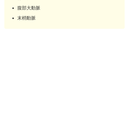
腹部大動脈
末梢動脈