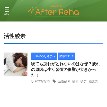
活性酸素
一般のみなさまへ
健康ブログ
寝ても疲れがとれないのはなぜ？疲れ
の原因は生活習慣の影響が大きかっ
た！
2023/3/13
活性酸素
,
疲れ
,
疲労
,
脳疲労