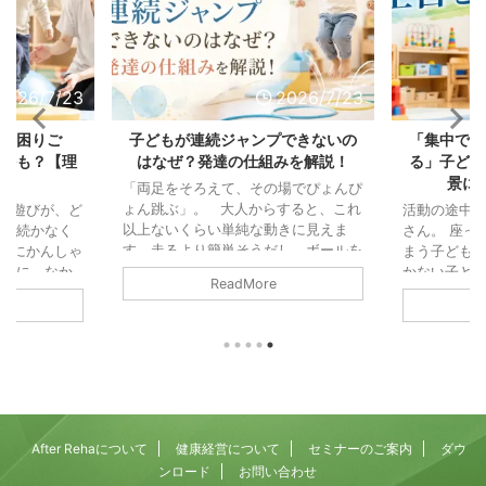
2026/7/23
2026/7/23
の「困りご
子どもが連続ジャンプできないの
「集中でき
じかも？【理
はなぜ？発達の仕組みを解説！
る」子ども
説】
景に
「両足をそろえて、その場でぴょんぴ
ょん跳ぶ」。 大人からすると、これ
ル遊びが、ど
活動の途中
以上ないくらい単純な動きに見えま
中が続かなく
さん。 座っ
す。走るより簡単そうだし、ボールを
びにかんしゃ
まう子ども。
投げるより地味な動きと思われ鵜かも
の輪に、なか
かない子ども
ReadMore
しれません。 また「これができない
「掃除機の音
「注意」と
なんて、よほど運動が苦手なのかな」
なってしま
っている可
と思ってしまう方もいるかもしれませ
つまでたって
「集中力」
ん。 でも、運動の仕組みから見る
児童発達支援
されがちで
と、連続ジャンプは歩くことよりもず
、園や学校の
働きが積み
っと複雑で、いくつもの能力が高い精
をいただくこ
す。 そし
度でかみ合ってはじめて成立する動き
れも、毎日の
そうになる
なんです。 両足で地面を離れる、空
りごとです。
まる力（抑
After Rehaについて
健康経営について
セミナーのご案内
ダウ
中でカラダを保つ ...
らは別々の相
乗っていま
ンロード
お問い合わせ
あります。運
でも、この「落