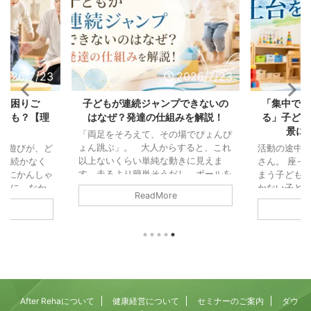
2026/7/23
2026/7/23
の「困りご
子どもが連続ジャンプできないの
「集中でき
じかも？【理
はなぜ？発達の仕組みを解説！
る」子ども
説】
景に
「両足をそろえて、その場でぴょんぴ
ょん跳ぶ」。 大人からすると、これ
ル遊びが、ど
活動の途中
以上ないくらい単純な動きに見えま
中が続かなく
さん。 座っ
す。走るより簡単そうだし、ボールを
びにかんしゃ
まう子ども。
投げるより地味な動きと思われ鵜かも
の輪に、なか
かない子ども
ReadMore
しれません。 また「これができない
「掃除機の音
「注意」と
なんて、よほど運動が苦手なのかな」
なってしま
っている可
と思ってしまう方もいるかもしれませ
つまでたって
「集中力」
ん。 でも、運動の仕組みから見る
児童発達支援
されがちで
と、連続ジャンプは歩くことよりもず
、園や学校の
働きが積み
っと複雑で、いくつもの能力が高い精
をいただくこ
す。 そし
度でかみ合ってはじめて成立する動き
れも、毎日の
そうになる
なんです。 両足で地面を離れる、空
りごとです。
まる力（抑
After Rehaについて
健康経営について
セミナーのご案内
ダウ
中でカラダを保つ ...
らは別々の相
乗っていま