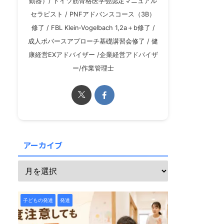
動器）/ ドイツ筋骨格医学会認定マニュアル
セラピスト / PNFアドバンスコース（3B）
修了 / FBL Klein-Vogelbach 1,2a＋b修了 /
成人ボバースアプローチ基礎講習会修了 / 健
康経営EXアドバイザー /企業経営アドバイザ
ー/作業管理士
アーカイブ
子どもの発達
発達
子どもの発達
発