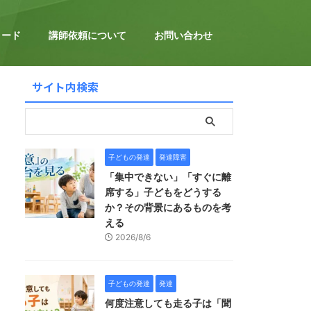
ロード
講師依頼について
お問い合わせ
サイト内検索
子どもの発達
発達障害
「集中できない」「すぐに離
席する」子どもをどうする
か？その背景にあるものを考
える
2026/8/6
子どもの発達
発達
何度注意しても走る子は「聞