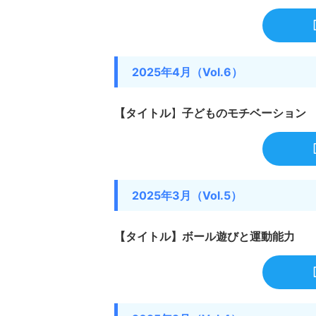
2025年4月（Vol.6）
【タイトル
】
子どものモチベーション
子どもが連続ジャンプ
達の仕組
「両足をそろえて、その
大人からすると、これ以
に見えます。走るより簡
2025年3月（Vol.5）
るより地味な動きと思われ
Read
た「これができないなん
かな」と思ってしまう方
【タイトル】ボール遊びと運動能力
でも、運動の仕組みから
くことよりもずっと複雑
精度でかみ合ってはじめ
両足で地面を離れる、空中で