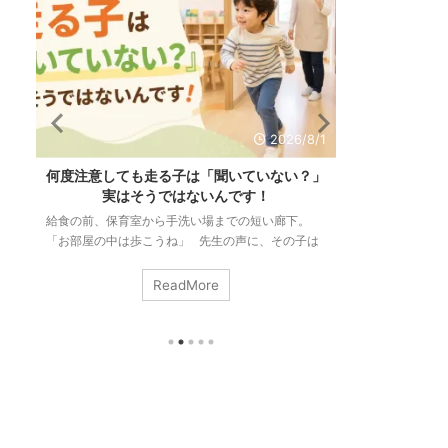
6
2026/8/1
も
何度注意しても走る子は「聞いていない？」
「リズム感が
る
実はそうではないんです！
力と
て
給食の前、保育室から手洗い場までの短い廊下。
「リズム感があ
も
「お部屋の中は歩こうね」 先生の声に、その子は
いますか。 音
」
ぴたりと止まります。振り返って、こくんとうなず
ずれないこと。
り
いて、ゆっくり歩き出す。ちゃんと伝わった次の瞬
す。 でも、こ
ReadMore
間には、もう走っている。 この場面は、３歳のク
ンスも手拍子も
み
ラスでも、五歳のクラスでも、まったく同じように
私たちはそれを
起こります。「さっき言ったばかりなのに」「何回
る。 つまりリ
止
言ったら分かるの」。そう感じるのは、当たり前の
ではなく、いろ
ことです。 今回は何度伝えても室内を走ってしま
る力のことなん
うお子さんの頭の中がどうなっているのか？ ...
ム感は生まれつき