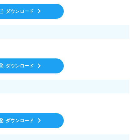
ダウンロード
2026/7/23
2026/8/
できないのはなぜ？発
「集中できない」「すぐに離席する」子ど
みを解説！
をどうするか？その背景にあるものを考え
ダウンロード
場でぴょんぴょん跳ぶ」。
活動の途中で集中が切れてしまうお子さん。 座っ
上ないくらい単純な動き
もすぐに立ち歩いてしまう子ども。 名前を呼んで
単そうだし、ボールを投げ
振り向かない子ども。 こうした様子には、「注意
鵜かもしれません。 ま
という脳の働きが密接に関わっている可能性があ
More
ReadMore
て、よほど運動が苦手なの
ます。 注意は「集中力」という言葉でひとくくり
もいるかもしれません。
にされがちですが、実際にはいくつもの働きが積
見ると、連続ジャンプは歩
重なって成り立っています。 そして、順番を待
で、いくつもの能力が高い
つ、思わず出そうになる手をこらえるといった「
て成立する動きなんです。
まる力（抑制）」も、この注意の上に乗っていま
ダウンロード
カラダを保つ ...
す。 園や事業所への訪問でも、この「落ち着かな
い」に ...