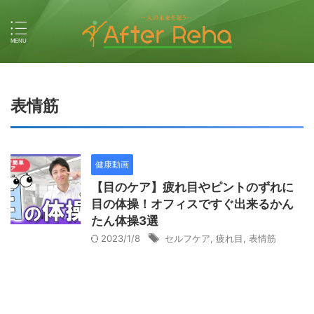
表情筋
健康動画
【目のケア】疲れ目やピントのずれに
目の体操！オフィスですぐ出来るかん
たん体操3選
2023/1/8
セルフケア
,
疲れ目
,
表情筋