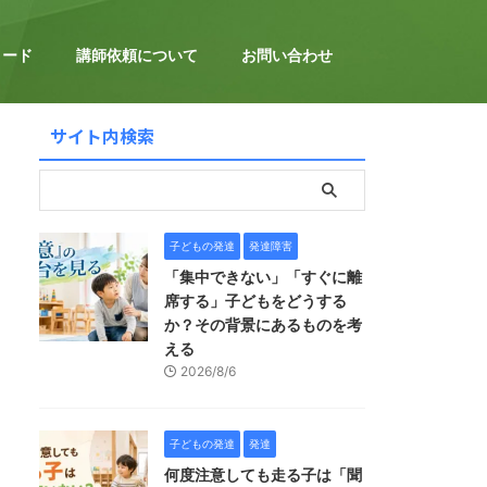
ロード
講師依頼について
お問い合わせ
サイト内検索
子どもの発達
発達障害
「集中できない」「すぐに離
席する」子どもをどうする
か？その背景にあるものを考
える
2026/8/6
子どもの発達
発達
何度注意しても走る子は「聞