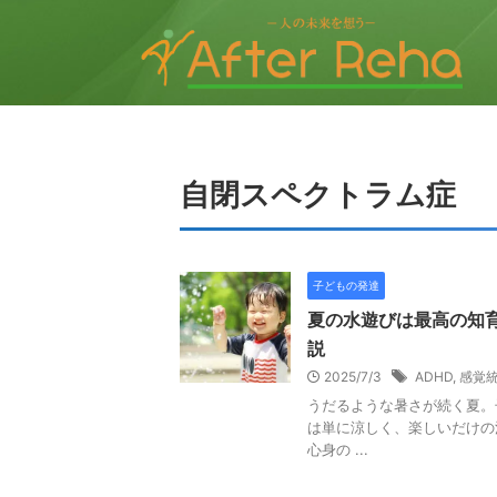
自閉スペクトラム症
子どもの発達
夏の水遊びは最高の知
説
2025/7/3
ADHD
,
感覚
うだるような暑さが続く夏。
は単に涼しく、楽しいだけの
心身の ...