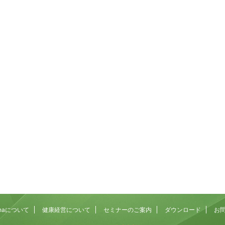
2026/7/23
2026/8
プできないのはなぜ？発
「集中できない」「すぐに離席する」子ど
みを解説！
をどうするか？その背景にあるものを考え
場でぴょんぴょん跳ぶ」。
活動の途中で集中が切れてしまうお子さん。 座っ
上ないくらい単純な動き
もすぐに立ち歩いてしまう子ども。 名前を呼んで
単そうだし、ボールを投げ
振り向かない子ども。 こうした様子には、「注意
れ鵜かもしれません。 ま
という脳の働きが密接に関わっている可能性があ
dMore
ReadMore
て、よほど運動が苦手なの
ます。 注意は「集中力」という言葉でひとくく
もいるかもしれません。
にされがちですが、実際にはいくつもの働きが積
見ると、連続ジャンプは歩
重なって成り立っています。 そして、順番を待
で、いくつもの能力が高い
つ、思わず出そうになる手をこらえるといった「
て成立する動きなんです。
まる力（抑制）」も、この注意の上に乗っていま
でカラダを保つ ...
す。 園や事業所への訪問でも、この「落ち着か
Rehaについて
健康経営について
セミナーのご案内
ダウンロード
お
い」に ...