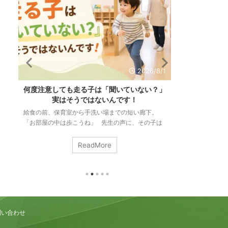
/6
2026/8/1
も
何度注意しても走る子は「聞いていない？」
「リズム感が
る
実はそうではないんです！
力と
て
給食の前、保育室から手洗い場までの短い廊下。
「リズム感があ
も
「お部屋の中は歩こうね」 先生の声に、その子は
いますか。 音
」
ぴたりと止まります。振り返って、こくんとうなず
ずれないこと。
り
いて、ゆっくり歩き出す。ちゃんと伝わった次の瞬
す。 でも、こ
ReadMore
り
間には、もう走っている。 この場面は、３歳のク
ンスも手拍子も
み
ラスでも、五歳のクラスでも、まったく同じように
私たちはそれを
起こります。「さっき言ったばかりなのに」「何回
る。 つまりリ
止
言ったら分かるの」。そう感じるのは、当たり前の
ではなく、いろ
ことです。 今回は何度伝えても室内を走ってしま
る力のことなん
な
うお子さんの頭の中がどうなっているのか？ ...
ム感は生まれつき
問い合わせ