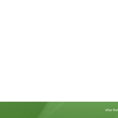
子どもが連続ジャン
達の仕組
「両足をそろえて、その
大人からすると、これ以
に見えます。走るより簡
るより地味な動きと思わ
Rea
た「これができないなん
かな」と思ってしまう方
でも、運動の仕組みから
くことよりもずっと複雑
精度でかみ合ってはじめ
両足で地面を離れる、空中
After 