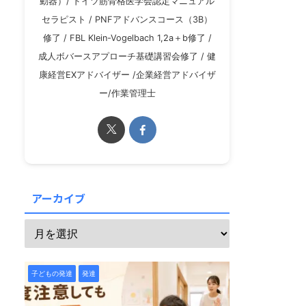
動器）/ ドイツ筋骨格医学会認定マニュアル
セラピスト / PNFアドバンスコース（3B）
修了 / FBL Klein-Vogelbach 1,2a＋b修了 /
成人ボバースアプローチ基礎講習会修了 / 健
康経営EXアドバイザー /企業経営アドバイザ
ー/作業管理士
アーカイブ
子どもの発達
発達
子どもの発達
発