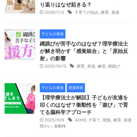
り返りはなぜ起きる？
2026/7/13
子育ての悩み
,
療育
,
発達
子どもの発達
縄跳びが苦手なのはなぜ？理学療法士
が解き明かす「感覚統合」と「原始反
射」の影響
2025/10/13
療育
,
発達
,
練習
,
縄跳び
子どもの発達
発達障害
【理学療法士が解説】子どもが友達を
叩くのはなぜ？衝動性を「遊び」で育
てる脳科学アプローチ
2025/10/9
ADHD
,
子育て
,
我慢
,
療育
,
発達
障がい
,
衝動性