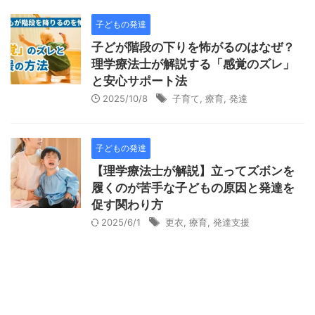
子どもの発達
子どが階段の下りを怖がるのはなぜ？
理学療法士が解説する「感覚のズレ」
と安心サポート法
2025/10/8
子育て
,
療育
,
発達
子どもの発達
【理学療法士が解説】立ってズボンを
履くのが苦手な子どもの原因と発達を
促す関わり方
2025/6/1
更衣
,
療育
,
発達支援