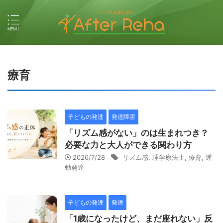
療育
子どもの発達
発達障害
「リズム感がない」のは生まれつき？
必要な力と大人ができる関わり方
2026/7/28
リズム感
,
理学療法士
,
療育
,
運
動発達
子どもの発達
発達
「1歳になったけど、まだ座れない」反