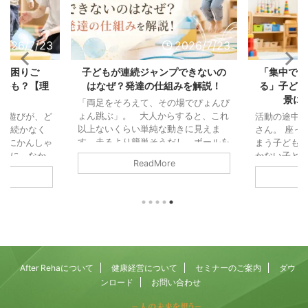
2026/7/23
2026/7/23
の「困りご
子どもが連続ジャンプできないの
「集中でき
じかも？【理
はなぜ？発達の仕組みを解説！
る」子ども
説】
景に
「両足をそろえて、その場でぴょんぴ
ょん跳ぶ」。 大人からすると、これ
ル遊びが、ど
活動の途中
以上ないくらい単純な動きに見えま
中が続かなく
さん。 座っ
す。走るより簡単そうだし、ボールを
びにかんしゃ
まう子ども。
投げるより地味な動きと思われ鵜かも
の輪に、なか
かない子ども
ReadMore
しれません。 また「これができない
「掃除機の音
「注意」と
なんて、よほど運動が苦手なのかな」
なってしま
っている可
と思ってしまう方もいるかもしれませ
つまでたって
「集中力」
ん。 でも、運動の仕組みから見る
児童発達支援
されがちで
と、連続ジャンプは歩くことよりもず
、園や学校の
働きが積み
っと複雑で、いくつもの能力が高い精
をいただくこ
す。 そし
度でかみ合ってはじめて成立する動き
れも、毎日の
そうになる
なんです。 両足で地面を離れる、空
りごとです。
まる力（抑
After Rehaについて
健康経営について
セミナーのご案内
ダウ
中でカラダを保つ ...
らは別々の相
乗っていま
ンロード
お問い合わせ
あります。運
でも、この「落