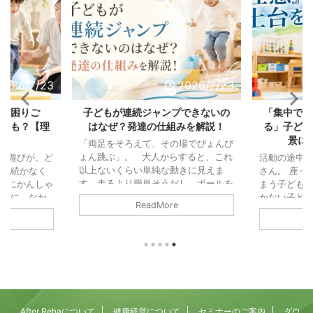
2026/7/23
2026/7/23
の「困りご
子どもが連続ジャンプできないの
「集中でき
じかも？【理
はなぜ？発達の仕組みを解説！
る」子ども
説】
景に
「両足をそろえて、その場でぴょんぴ
ょん跳ぶ」。 大人からすると、これ
ル遊びが、ど
活動の途中
以上ないくらい単純な動きに見えま
中が続かなく
さん。 座っ
す。走るより簡単そうだし、ボールを
びにかんしゃ
まう子ども。
投げるより地味な動きと思われ鵜かも
の輪に、なか
かない子ども
ReadMore
しれません。 また「これができない
「掃除機の音
「注意」と
なんて、よほど運動が苦手なのかな」
なってしま
っている可
と思ってしまう方もいるかもしれませ
つまでたって
「集中力」
ん。 でも、運動の仕組みから見る
児童発達支援
されがちで
と、連続ジャンプは歩くことよりもず
、園や学校の
働きが積み
っと複雑で、いくつもの能力が高い精
をいただくこ
す。 そし
度でかみ合ってはじめて成立する動き
れも、毎日の
そうになる
なんです。 両足で地面を離れる、空
りごとです。
まる力（抑
After Rehaについて
健康経営について
セミナーのご案内
ダウ