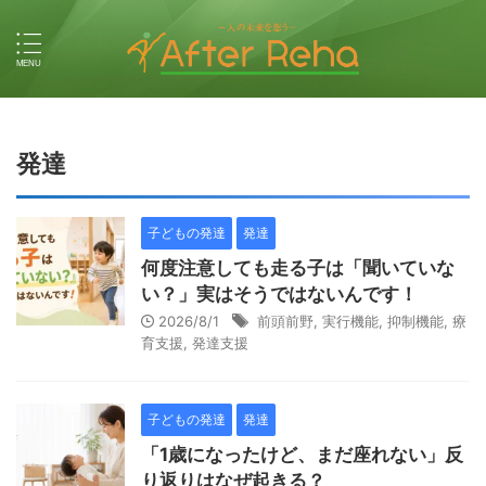
発達
子どもの発達
発達
何度注意しても走る子は「聞いていな
い？」実はそうではないんです！
2026/8/1
前頭前野
,
実行機能
,
抑制機能
,
療
育支援
,
発達支援
子どもの発達
発達
「1歳になったけど、まだ座れない」反
り返りはなぜ起きる？