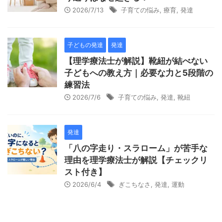
2026/7/13
子育ての悩み
,
療育
,
発達
子どもの発達
発達
【理学療法士が解説】靴紐が結べない
子どもへの教え方｜必要な力と5段階の
練習法
2026/7/6
子育ての悩み
,
発達
,
靴紐
発達
「八の字走り・スラローム」が苦手な
理由を理学療法士が解説【チェックリ
スト付き】
2026/6/4
ぎこちなさ
,
発達
,
運動